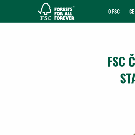
O FSC
CE
FSC 
ST