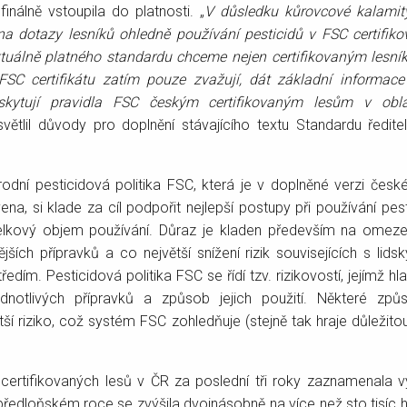
inálně vstoupila do platnosti. „
V důsledku kůrovcové kalamity
 dotazy lesníků ohledně používání pesticidů v FSC certifiko
uálně platného standardu chceme nejen certifikovaným lesník
 FSC certifikátu zatím pouze zvažují, dát základní informac
kytují pravidla FSC českým certifikovaným lesům v obla
ysvětlil důvody pro doplnění stávajícího textu Standardu ředit
dní pesticidová politika FSC, která je v doplněné verzi čes
ena, si klade za cíl podpořit nejlepší postupy při používání pes
 celkový objem používání. Důraz je kladen především na omezen
jších přípravků a co největší snížení rizik souvisejících s lid
ředím. Pesticidová politika FSC se řídí tzv. rizikovostí, jejímž hl
jednotlivých přípravků a způsob jejich použití. Některé způ
tší riziko, což systém FSC zohledňuje (stejně tak hraje důležito
.
ertifikovaných lesů v ČR za poslední tři roky zaznamenala v
ředloňském roce se zvýšila dvojnásobně na více než sto tisíc h