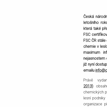
Česká národní
letošního ro
která také př
FSC certifiko
FSC ČR stále č
chemie v lesí
maximum inf
nejasnostem o
již nyní dostu
emailu
info@c
Právě vyda
2013)
obsahuj
chemických př
lesní podniky
organizace př