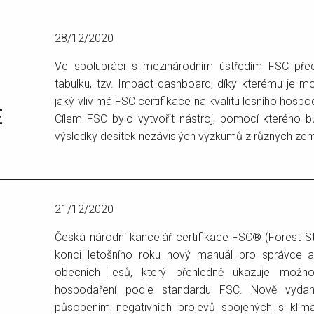
28/12/2020
Ve spolupráci s mezinárodním ústředím FSC před
tabulku, tzv. Impact dashboard, díky kterému je mo
jaký vliv má FSC certifikace na kvalitu lesního hospo
E
Cílem FSC bylo vytvořit nástroj, pomocí kterého 
výsledky desítek nezávislých výzkumů z různých zemí
21/12/2020
Česká národní kancelář certifikace FSC® (Forest S
konci letošního roku nový manuál pro správce a
obecních lesů, který přehledně ukazuje možnos
hospodaření podle standardu FSC. Nově vydan
působením negativních projevů spojených s klim