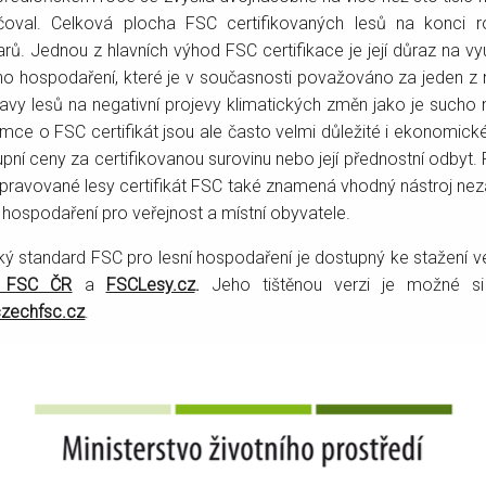
čoval. Celková plocha FSC certifikovaných lesů na konci r
rů. Jednou z hlavních výhod FSC certifikace je její důraz na vyu
ího hospodaření, které je v současnosti považováno za jeden z 
avy lesů na negativní projevy klimatických změn jako je sucho
mce o FSC certifikát jsou ale často velmi důležité i ekonomické
upní ceny za certifikovanou surovinu nebo její přednostní odbyt
 spravované lesy certifikát FSC také znamená vhodný nástroj nezá
o hospodaření pro veřejnost a místní obyvatele.
ý standard FSC pro lesní hospodaření je dostupný ke stažení 
 FSC ČR
a
FSCLesy.cz
.
Jeho tištěnou verzi je možné s
zechfsc.cz
.