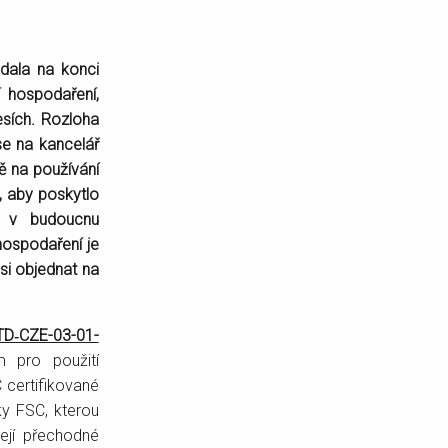
ydala na konci
 hospodaření,
esích. Rozloha
se na kancelář
vě na používání
, aby poskytlo
o v budoucnu
hospodaření je
 si objednat na
­‑CZE-03-01-
m pro použití
 certifikované
ky FSC, kterou
její přechodné