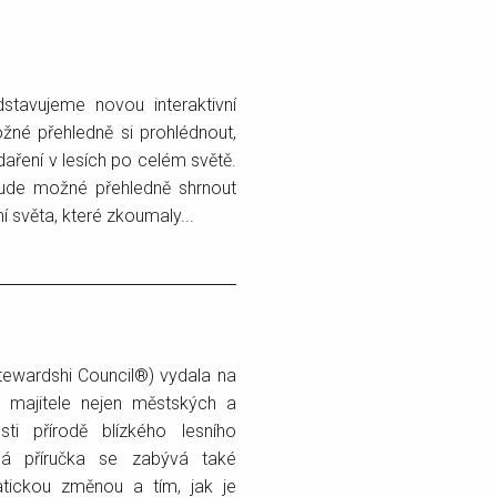
stavujeme novou interaktivní
žné přehledně si prohlédnout,
daření v lesích po celém světě.
bude možné přehledně shrnout
 světa, které zkoumaly...
tewardshi Council®) vydala na
 majitele nejen městských a
ti přírodě blízkého lesního
á příručka se zabývá také
atickou změnou a tím, jak je