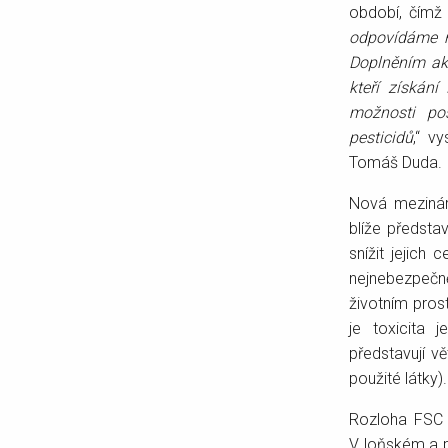
období, čímž f
odpovídáme na
Doplněním akt
kteří získání
možnosti pos
pesticidů
,“ v
Tomáš Duda.
Nová mezináro
blíže představ
snížit jejich
nejnebezpečně
životním prost
je toxicita 
představují vě
použité látky)
Rozloha FSC c
V loňském a p