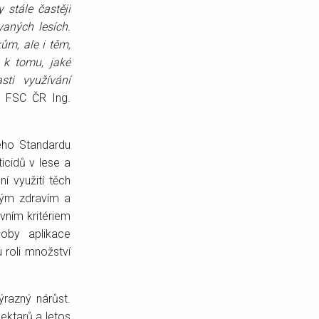
 stále častěji
vaných lesích.
ům, ale i těm,
e k tomu, jaké
sti využívání
el FSC ČR Ing.
kého Standardu
ticidů v lese a
í využití těch
ským zdravím a
avním kritériem
soby aplikace
u roli množství
ýrazný nárůst.
ektarů a letos