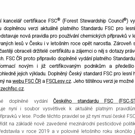
®
®
 kancelář certifikace FSC
(Forest Stewardship Council
) v
ku doplněnou verzi aktuálně platného Standardu FSC pro lesní
edstavuje nová pravidla pro používání chemických přípravků v l
vaných lesů v Česku i v letošním roce opět narostla. Zároveň 
astěji obraceli držitelé certifikátu a zájemci o něj s dotazy prá
ch. FSC ČR proto připravilo doplněné vydání platného Standardu
ormací novým i již certifikovaným podnikům a předešl
hledně jejich výkladu. Doplněný Český standard FSC pro lesní 
pný na
webu FSC ČR
a
FSCLesy.cz
. Jeho tištěnou verzi je možné
zechfsc.cz
.
né doplněné vydání
Českého standardu FSC (FSC­‑STD
e nyní i soubor vysvětlivek k aktuálně platným pravidlů
ípravků v lese. Podle těchto pravidel se již nyní musí české FSC
 řídit na základě nově zavedené mezinárodní pesticidové politi
edstavila v roce 2019 a v polovině letošního roku skončilo 