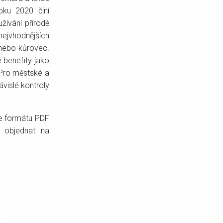
oku 2020 činí
žívání přírodě
nejvhodnějších
 nebo kůrovec.
 benefity jako
. Pro městské a
vislé kontroly
ve formátu PDF
i objednat na