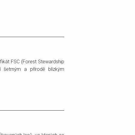
tifikát FSC (Forest Stewardship
ří šetrným a přírodě blízkým