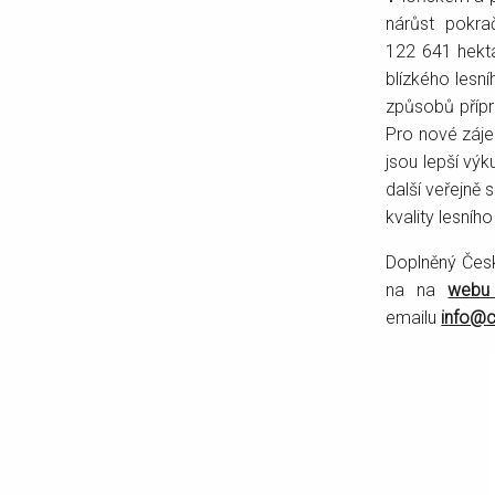
nárůst pokra
122 641 hekta
blízkého lesn
způsobů přípr
Pro nové záje
jsou lepší výk
další veřejně
kvality lesníh
Doplněný Česk
na na
webu
emailu
info@c