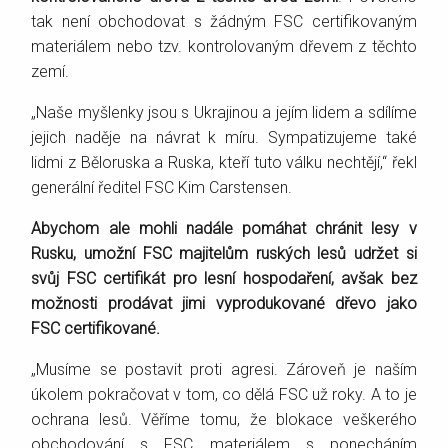
tak není obchodovat s žádným FSC certifikovaným
materiálem nebo tzv. kontrolovaným dřevem z těchto
zemí.
„Naše myšlenky jsou s Ukrajinou a jejím lidem a sdílíme
jejich naděje na návrat k míru. Sympatizujeme také
lidmi z Běloruska a Ruska, kteří tuto válku nechtějí,“ řekl
generální ředitel FSC Kim Carstensen.
Abychom ale mohli nadále pomáhat chránit lesy v
Rusku, umožní FSC majitelům ruských lesů udržet si
svůj FSC certifikát pro lesní hospodaření, avšak bez
možnosti prodávat jimi vyprodukované dřevo jako
FSC certifikované.
„Musíme se postavit proti agresi. Zároveň je naším
úkolem pokračovat v tom, co dělá FSC už roky. A to je
ochrana lesů. Věříme tomu, že blokace veškerého
obchodování s FSC materiálem s ponecháním