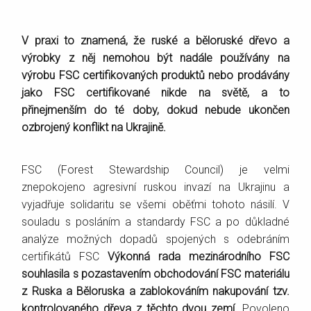
V praxi to znamená, že ruské a běloruské dřevo a
výrobky z něj nemohou být nadále používány na
výrobu FSC certifikovaných produktů nebo prodávány
jako FSC certifikované nikde na světě, a to
přinejmenším do té doby, dokud nebude ukončen
ozbrojený konflikt na Ukrajině.
FSC (Forest Stewardship Council) je velmi
znepokojeno agresivní ruskou invazí na Ukrajinu a
vyjadřuje solidaritu se všemi oběťmi tohoto násilí. V
souladu s posláním a standardy FSC a po důkladné
analýze možných dopadů spojených s odebráním
certifikátů FSC
Výkonná rada mezinárodního FSC
souhlasila s pozastavením obchodování FSC materiálu
z Ruska a Běloruska a zablokováním nakupování tzv.
kontrolovaného dřeva z těchto dvou zemí
. Povoleno