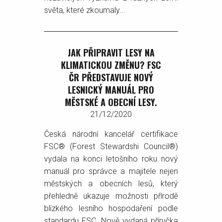
světa, které zkoumaly...
JAK PŘIPRAVIT LESY NA
KLIMATICKOU ZMĚNU? FSC
ČR PŘEDSTAVUJE NOVÝ
LESNICKÝ MANUÁL PRO
MĚSTSKÉ A OBECNÍ LESY.
21/12/2020
Česká národní kancelář certifikace
FSC® (Forest Stewardshi Council®)
vydala na konci letošního roku nový
manuál pro správce a majitele nejen
městských a obecních lesů, který
přehledně ukazuje možnosti přírodě
blízkého lesního hospodaření podle
standardu FSC. Nově vydaná příručka