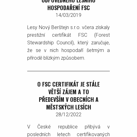
ODPOVĚDNÉHO LESNÍHO
HOSPODAŘENÍ FSC
14/03/2019
Lesy Nový Berštejn s.r.o. včera získaly
prestižní certifikát FSC (Forest
Stewardship Council), který zaručuje,
že se v nich hospodaří šetrným a
přírodě blízkým způsobem.
O FSC CERTIFIKÁT JE STÁLE
VĚTŠÍ ZÁJEM A TO
PŘEDEVŠÍM V OBECNÍCH A
MĚSTSKÝCH LESÍCH
28/12/2022
V České republice přibývá v
posledních letech certifikovaných