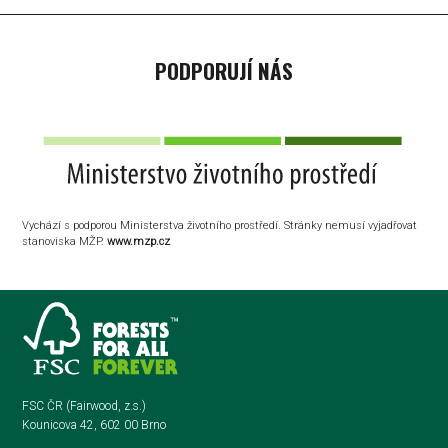
PODPORUJÍ NÁS
Vychází s podporou Ministerstva životního prostředí. Stránky nemusí vyjadřovat
stanoviska MŽP.
www.mzp.cz
FSC ČR (Fairwood, z.s.)
Kounicova 42, 602 00 Brno